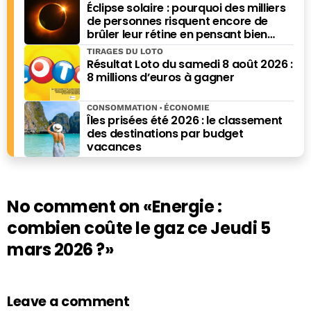
Éclipse solaire : pourquoi des milliers
septembre 2021. Jean-Baptiste Giraud est également
de personnes risquent encore de
l'auteur de nombreux ouvrages, dont « Dernière crise
brûler leur rétine en pensant bien
avant l’Apocalypse », paru chez Ring en 2021, mais aussi
faire
TIRAGES DU LOTO
de "Combien ça coute, combien ça rapporte" (Eyrolles),
Résultat Loto du samedi 8 août 2026 :
"Les grands esprits ont toujours tort", "Pourquoi les
8 millions d’euros à gagner
rayures ont-elles des zèbres", "Pourquoi les bois ont-ils
des cerfs", "Histoires bêtes" (Editions du Moment) ou
CONSOMMATION
ÉCONOMIE
encore du " Guide des bécébranchés" (L'Archipel).
Îles prisées été 2026 : le classement
des destinations par budget
vacances
No comment on
«Energie :
combien coûte le gaz ce Jeudi 5
mars 2026 ?»
Leave a comment