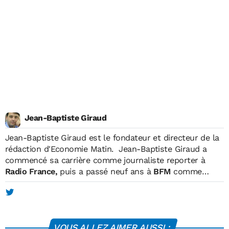
Jean-Baptiste Giraud
Jean-Baptiste Giraud
est le fondateur et directeur de la
rédaction d'Economie Matin. Jean-Baptiste Giraud a
commencé sa carrière comme journaliste reporter à
Radio France,
puis a passé neuf ans à
BFM
comme
reporter, matinalier, chroniqueur et intervieweur. En
parallèle, il était également journaliste pour
TF1, où il
réalisait des reportages et des programmes courts
diffusés en prime-time.
En 2004, il fonde Economie
VOUS ALLEZ AIMER AUSSI :
Matin, qui devient le premier hebdomadaire économique