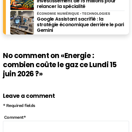
investissement de 15 millions pour
rayures ont-elles des zèbres", "Pourquoi les bois ont-ils
relancer la spécialité
des cerfs", "Histoires bêtes" (Editions du Moment) ou
ÉCONOMIE NUMÉRIQUE
TECHNOLOGIES
encore du " Guide des bécébranchés" (L'Archipel).
Google Assistant sacrifié : la
stratégie économique derrière le pari
Gemini
No comment on
«Energie :
combien coûte le gaz ce Lundi 15
juin 2026 ?»
Leave a comment
* Required fields
Comment
*