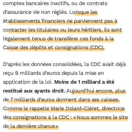
comptes bancaires inactifs, ou de contrats
d’assurance vie non réglés.
Lorsque les
établissements financiers ne parviennent pas à
contacter les titulaires ou leurs héritiers, ils sont
légalement tenus de transférer ces fonds à la
Caisse des dépôts et consignations (CDC).
D’après les données consolidées, la CDC avait déjà
reçu 9 milliards d’euros depuis la mise en
application de la loi.
Moins de 1 milliard a été
restitué aux ayants droit.
Aujourd’hui encore, plus
de 7 milliards d’euros dorment dans ses caisses.
Comme le rappelle Marie Dolard-Cléret, directrice
des consignations à la CDC : « Nous sommes le site
de la dernière chance »