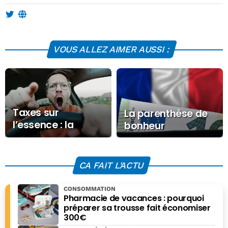
VOUS ALLEZ AIMER AUSSI :
Taxes sur
La parenthèse de
l’essence : la
bonheur
pétition qui
relance le débat
sur le prix du
CA FAIT L'ACTU
carburant
CONSOMMATION
Pharmacie de vacances : pourquoi
préparer sa trousse fait économiser
300€