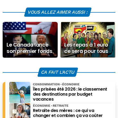
VOUS ALLEZ AIMER AUSSI :
Le Canada lance
Les repas à 1 euro
son premier fonds
ce sera pour tous
souverain pour
les étudiants de
s’affranchir de la
France
tutelle américaine
CA FAIT L'ACTU
CONSOMMATION
ÉCONOMIE
Îles prisées été 2026 : le classement
des destinations par budget
vacances
ÉCONOMIE
RETRAITE
Retraite des mères : ce qui va
changer et combien ça va coûter