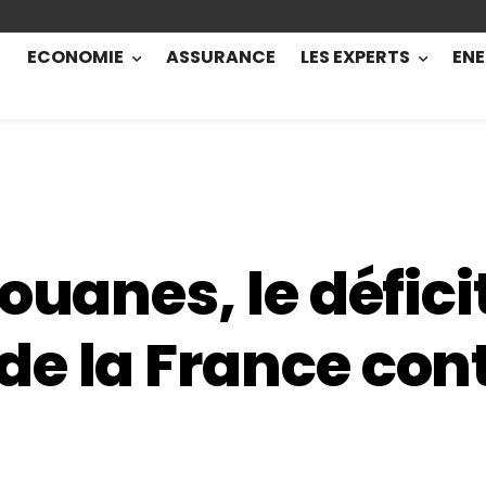
ECONOMIE
ASSURANCE
LES EXPERTS
ENE
ouanes, le défici
e la France cont