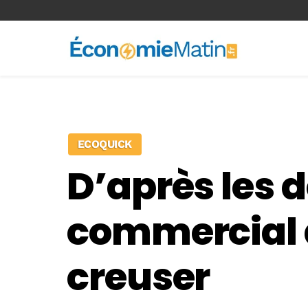
<-- Ad-inserter -->
ECOQUICK
D’après les d
commercial d
creuser