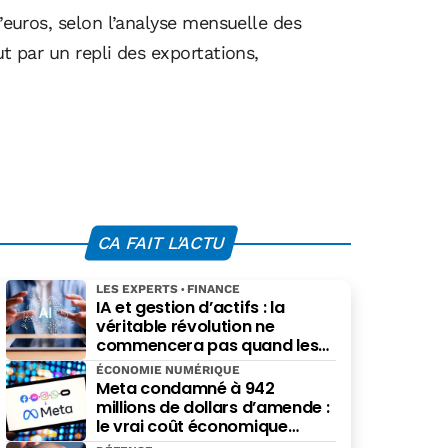
’euros, selon l’analyse mensuelle des
t par un repli des exportations,
CA FAIT L'ACTU
LES EXPERTS
FINANCE
IA et gestion d’actifs : la
véritable révolution ne
commencera pas quand les
robots remplaceront les
ÉCONOMIE NUMÉRIQUE
financiers. Elle commencera
Meta condamné à 942
quand ils prendront les
millions de dollars d’amende :
meilleures décisions.
le vrai coût économique
imposé par le Nouveau-