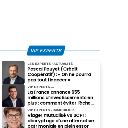
VIP EXPERTS
LES EXPERTS
ACTUALITÉ
Pascal Pouyet (Crédit
Coopératif) : « On ne pourra
pas tout financer »
VIP EXPERTS
La France annonce 655
millions d’investissements en
plus : comment éviter l’échec
des projets à grande échelle ?
VIP EXPERTS
IMMOBILIER
Viager mutualisé vs SCPI :
décryptage d’une alternative
patrimoniale en plein essor