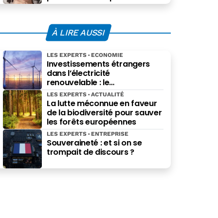
À LIRE AUSSI
LES EXPERTS
ECONOMIE
Investissements étrangers
dans l’électricité
renouvelable : le
gouvernement au pied du
LES EXPERTS
ACTUALITÉ
mur
La lutte méconnue en faveur
de la biodiversité pour sauver
les forêts européennes
LES EXPERTS
ENTREPRISE
Souveraineté : et si on se
trompait de discours ?