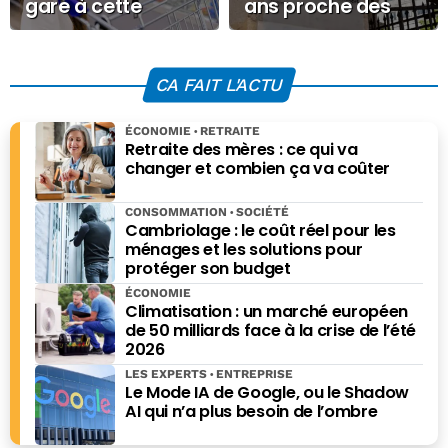
gare à cette
ans proche des
hausse des prix
4%, au plus haut
masquée dans les
depuis 2009
rayons des
CA FAIT L'ACTU
supermarchés
ÉCONOMIE
RETRAITE
Retraite des mères : ce qui va
changer et combien ça va coûter
CONSOMMATION
SOCIÉTÉ
Cambriolage : le coût réel pour les
ménages et les solutions pour
protéger son budget
ÉCONOMIE
Climatisation : un marché européen
de 50 milliards face à la crise de l’été
2026
LES EXPERTS
ENTREPRISE
Le Mode IA de Google, ou le Shadow
AI qui n’a plus besoin de l’ombre