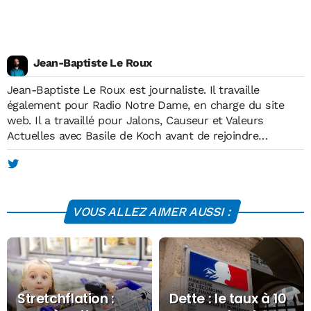
Jean-Baptiste Le Roux
Jean-Baptiste Le Roux est journaliste. Il travaille
également pour Radio Notre Dame, en charge du site
web. Il a travaillé pour Jalons, Causeur et Valeurs
Actuelles avec Basile de Koch avant de rejoindre
Economie Matin, à sa création, en mai 2012. Il est
diplômé de l'Institut européen de journalisme (IEJ) et
membre de l'Association des Journalistes de Défense. Il
publie de temps en temps dans la presse économique
VOUS ALLEZ AIMER AUSSI :
spécialisée.
Stretchflation :
Dette : le taux à 10