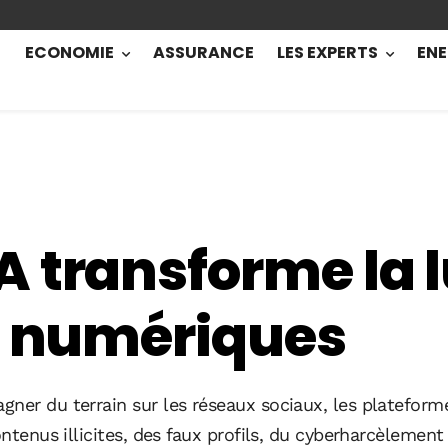
ECONOMIE
ASSURANCE
LES EXPERTS
ENE
 transforme la l
s numériques
gner du terrain sur les réseaux sociaux, les platefor
ontenus illicites, des faux profils, du cyberharcèlemen