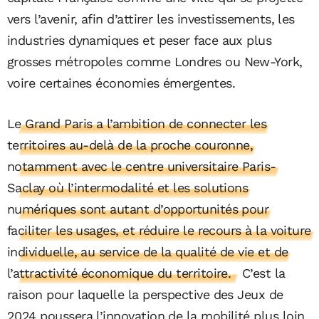
vers l’avenir, afin d’attirer les investissements, les
industries dynamiques et peser face aux plus
grosses métropoles comme Londres ou New-York,
voire certaines économies émergentes.
Le Grand Paris a l’ambition de connecter les
territoires au-delà de la proche couronne,
notamment avec le centre universitaire Paris-
Saclay où l’intermodalité et les solutions
numériques sont autant d’opportunités pour
faciliter les usages, et réduire le recours à la voiture
individuelle, au service de la qualité de vie et de
l’attractivité économique du territoire.
C’est la
raison pour laquelle la perspective des Jeux de
2024 poussera l’innovation de la mobilité plus loin,