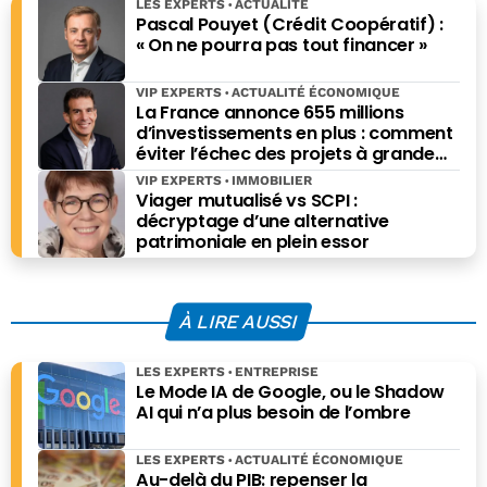
LES EXPERTS
ACTUALITÉ
Pascal Pouyet (Crédit Coopératif) :
« On ne pourra pas tout financer »
VIP EXPERTS
ACTUALITÉ ÉCONOMIQUE
La France annonce 655 millions
d’investissements en plus : comment
éviter l’échec des projets à grande
échelle ?
VIP EXPERTS
IMMOBILIER
Viager mutualisé vs SCPI :
décryptage d’une alternative
patrimoniale en plein essor
À LIRE AUSSI
LES EXPERTS
ENTREPRISE
Le Mode IA de Google, ou le Shadow
AI qui n’a plus besoin de l’ombre
LES EXPERTS
ACTUALITÉ ÉCONOMIQUE
Au-delà du PIB: repenser la