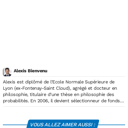
Alexis Bienvenu
Alexis est diplômé de l’Ecole Normale Supérieure de
Lyon (ex-Fontenay-Saint Cloud), agrégé et docteur en
philosophie, titulaire d’une thèse en philosophie des
probabilités. En 2006, il devient sélectionneur de fonds
et multi-gérant dans le groupe Primonial. En 2018 Alexis
a rejoint La Financière de l’Echiquier, où il gère des fonds
& mandats d'allocation. En 2021, il devient titulaire du
VOUS ALLEZ AIMER AUSSI :
Certificate in ESG Investing délivré par le CFA.