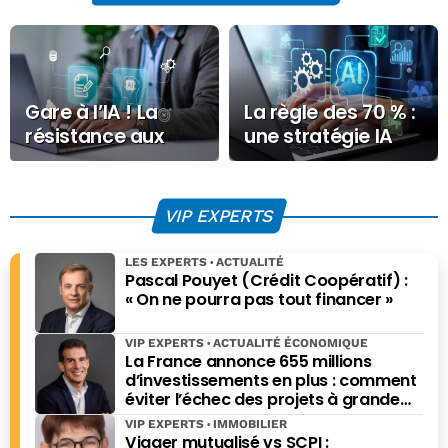
Gare à l’IA ! La
La règle des 70 % :
résistance aux
une stratégie IA
datacenters,
est avant tout une
nouveau facteur
stratégie humaine
de risque
VIP EXPERTS
LES EXPERTS
ACTUALITÉ
Pascal Pouyet (Crédit Coopératif) :
« On ne pourra pas tout financer »
VIP EXPERTS
ACTUALITÉ ÉCONOMIQUE
La France annonce 655 millions
d’investissements en plus : comment
éviter l’échec des projets à grande
échelle ?
VIP EXPERTS
IMMOBILIER
Viager mutualisé vs SCPI :