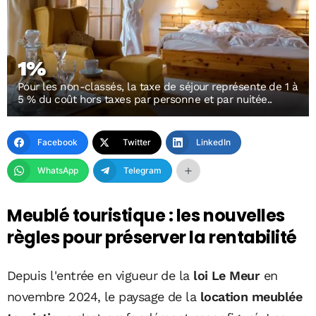
1%
Pour les non-classés, la taxe de séjour représente de 1 à
5 % du coût hors taxes par personne et par nuitée..
Facebook
Twitter
LinkedIn
WhatsApp
Telegram
Meublé touristique : les nouvelles
règles pour préserver la rentabilité
Depuis l'entrée en vigueur de la
loi Le Meur
en
novembre 2024, le paysage de la
location meublée