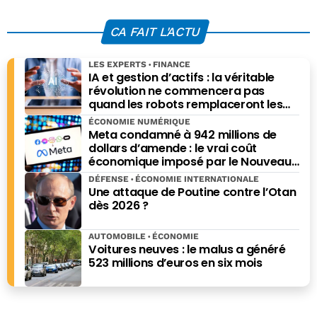
vacance, mais
économiques à
l’inexploitabilité
l’aube de 2026
CA FAIT L'ACTU
des actifs
LES EXPERTS
FINANCE
IA et gestion d’actifs : la véritable
révolution ne commencera pas
quand les robots remplaceront les
financiers. Elle commencera quand ils
ÉCONOMIE NUMÉRIQUE
prendront les meilleures décisions.
Meta condamné à 942 millions de
dollars d’amende : le vrai coût
économique imposé par le Nouveau-
Mexique
DÉFENSE
ÉCONOMIE INTERNATIONALE
Une attaque de Poutine contre l’Otan
dès 2026 ?
AUTOMOBILE
ÉCONOMIE
Voitures neuves : le malus a généré
523 millions d’euros en six mois