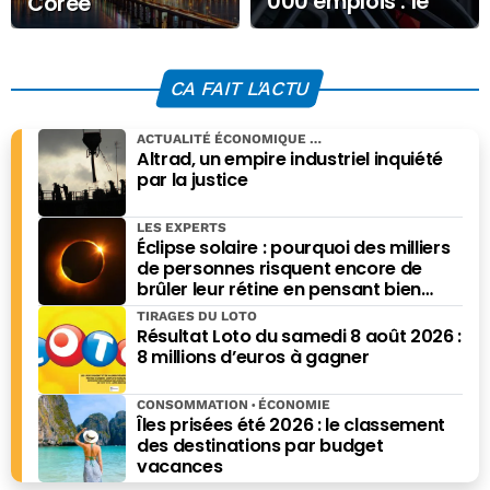
000 emplois : le
Corée
symptôme d’une
crise structurelle
de l’industrie
CA FAIT L'ACTU
allemande
ACTUALITÉ ÉCONOMIQUE
Altrad, un empire industriel inquiété
par la justice
LES EXPERTS
Éclipse solaire : pourquoi des milliers
de personnes risquent encore de
brûler leur rétine en pensant bien
faire
TIRAGES DU LOTO
Résultat Loto du samedi 8 août 2026 :
8 millions d’euros à gagner
CONSOMMATION
ÉCONOMIE
Îles prisées été 2026 : le classement
des destinations par budget
vacances