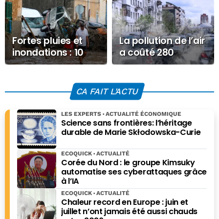
Fortes pluies et
La pollution de l’air
inondations : 10
a coûté 280
gestes essentiels
milliards en 10 ans
pour préserver sa
à l’Ile-de-France
vie
CA FAIT L'ACTU
LES EXPERTS
ACTUALITÉ ÉCONOMIQUE
Science sans frontières: l’héritage
durable de Marie Skłodowska-Curie
ECOQUICK
ACTUALITÉ
Corée du Nord : le groupe Kimsuky
automatise ses cyberattaques grâce
à l’IA
ECOQUICK
ACTUALITÉ
Chaleur record en Europe : juin et
juillet n’ont jamais été aussi chauds