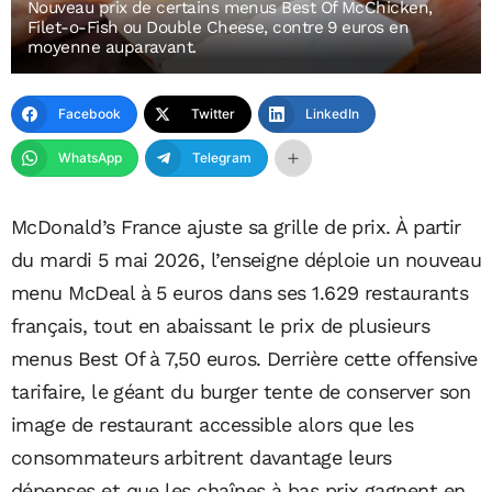
Nouveau prix de certains menus Best Of McChicken,
Filet-o-Fish ou Double Cheese, contre 9 euros en
moyenne auparavant.
Facebook
Twitter
LinkedIn
WhatsApp
Telegram
McDonald’s France ajuste sa grille de prix. À partir
du mardi 5 mai 2026, l’enseigne déploie un nouveau
menu McDeal à 5 euros dans ses 1.629 restaurants
français, tout en abaissant le prix de plusieurs
menus Best Of à 7,50 euros. Derrière cette offensive
tarifaire, le géant du burger tente de conserver son
image de restaurant accessible alors que les
consommateurs arbitrent davantage leurs
dépenses et que les chaînes à bas prix gagnent en