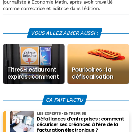
journaliste à Economie Matin, après avoir travaillé
comme correctrice et éditrice dans l’édition.
VOUS ALLEZ AIMER AUSSI :
Titres-restaurant
Pourboires : la
expirés : comment
défiscalisation
éviter de perdre
confirmée en 2026
votre argent
CA FAIT L'ACTU
LES EXPERTS
ENTREPRISE
Défaillances d’entreprises : comment
sécuriser ses créances à l’ère de la
facturation électronique ?