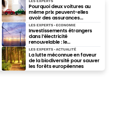
LES EXPERTS
Pourquoi deux voitures au
même prix peuvent-elles
avoir des assurances
différentes ?
LES EXPERTS
ECONOMIE
Investissements étrangers
dans l’électricité
renouvelable : le
gouvernement au pied du
LES EXPERTS
ACTUALITÉ
mur
La lutte méconnue en faveur
de la biodiversité pour sauver
les forêts européennes