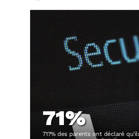
71%
71?% des parents ont déclaré qu'ils