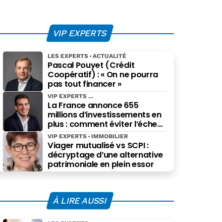
VIP EXPERTS
LES EXPERTS
ACTUALITÉ
Pascal Pouyet (Crédit
Coopératif) : « On ne pourra
pas tout financer »
VIP EXPERTS
La France annonce 655
millions d’investissements en
plus : comment éviter l’échec
des projets à grande échelle ?
VIP EXPERTS
IMMOBILIER
Viager mutualisé vs SCPI :
décryptage d’une alternative
patrimoniale en plein essor
À LIRE AUSSI