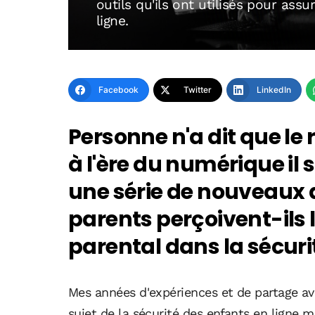
outils qu'ils ont utilisés pour assu
ligne.
Facebook
Twitter
LinkedIn
Personne n'a dit que le r
à l'ère du numérique i
une série de nouveaux 
parents perçoivent-ils l
parental dans la sécuri
Mes années d'expériences et de partage ave
sujet de la sécurité des enfants en ligne m