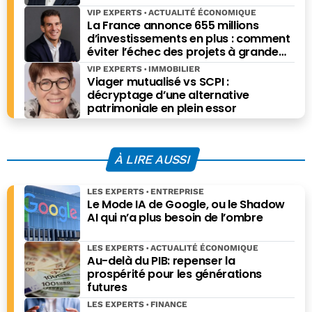
concernant ses pays membres.
VIP EXPERTS
ACTUALITÉ ÉCONOMIQUE
La France annonce 655 millions
d’investissements en plus : comment
éviter l’échec des projets à grande
échelle ?
VIP EXPERTS
IMMOBILIER
Viager mutualisé vs SCPI :
décryptage d’une alternative
patrimoniale en plein essor
À LIRE AUSSI
LES EXPERTS
ENTREPRISE
Le Mode IA de Google, ou le Shadow
AI qui n’a plus besoin de l’ombre
LES EXPERTS
ACTUALITÉ ÉCONOMIQUE
Au-delà du PIB: repenser la
prospérité pour les générations
futures
LES EXPERTS
FINANCE