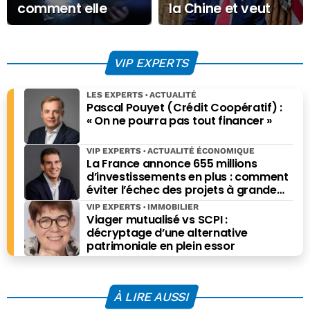
accompagner le développement de l’enseigne et de son
comment elle
la Chine et veut
identité dans le Marché. Il est aussi administrateur et
redéfinit les
participer au
Secrétaire de l’Association Professionnelle des
modèles
racket d’Ormuz !
Intermédiaires en Crédit (APIC), principale organisation
d’entreprise
professionnelle de l’intermédiation bancaire, et membre
VIP EXPERTS
du Centre des Professions Financières.
LES EXPERTS
ACTUALITÉ
Pascal Pouyet (Crédit Coopératif) :
« On ne pourra pas tout financer »
VIP EXPERTS
ACTUALITÉ ÉCONOMIQUE
La France annonce 655 millions
d’investissements en plus : comment
éviter l’échec des projets à grande
échelle ?
VIP EXPERTS
IMMOBILIER
Viager mutualisé vs SCPI :
décryptage d’une alternative
patrimoniale en plein essor
À LIRE AUSSI