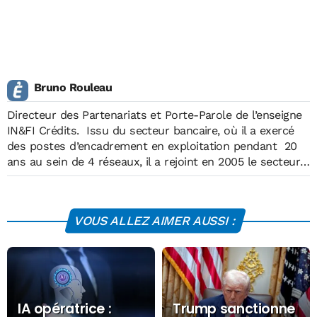
Bruno Rouleau
Directeur des Partenariats et Porte-Parole de l’enseigne
IN&FI Crédits. Issu du secteur bancaire, où il a exercé
des postes d’encadrement en exploitation pendant 20
ans au sein de 4 réseaux, il a rejoint en 2005 le secteur
du courtage en crédits. D’abord Directeur associé
d’IN&FI Crédits, puis Responsable Grands Comptes et
Directeur Organisation Interne de l’enseigne CAFPI, il est
VOUS ALLEZ AIMER AUSSI :
aussi beaucoup intervenu en qualité de Formateur et
Conseil sur les mises en place des différentes réformes
touchant aux IOBSP et aux Banques. Expert
international sur les sujets financiers, auteur de
plusieurs ouvrages sur le courtage en crédit, il est
revenu chez IN&FI Crédits en janvier 2018 pour
IA opératrice :
Trump sanctionne