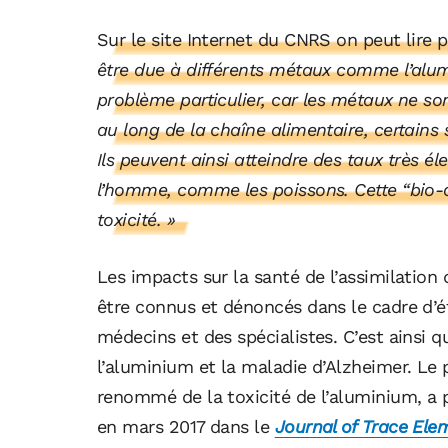
Sur le site Internet du CNRS on peut lire 
être due à différents métaux comme l’alum
problème particulier, car les métaux ne so
au long de la chaîne alimentaire, certains
Ils peuvent ainsi atteindre des taux très
l’homme, comme les poissons. Cette “bio-a
toxicité. »
Les impacts sur la santé de l’assimilati
être connus et dénoncés dans le cadre d’ét
médecins et des spécialistes. C’est ainsi q
l’aluminium et la maladie d’Alzheimer. Le 
renommé de la toxicité de l’aluminium, a
en mars 2017 dans le
Journal of Trace Ele