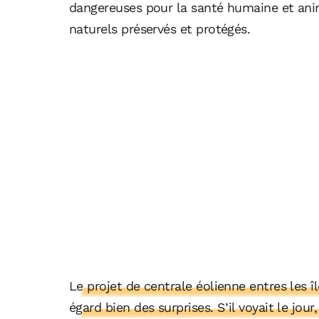
dangereuses pour la santé humaine et an
naturels préservés et protégés.
Le projet de centrale éolienne entres les î
égard bien des surprises. S’il voyait le jou