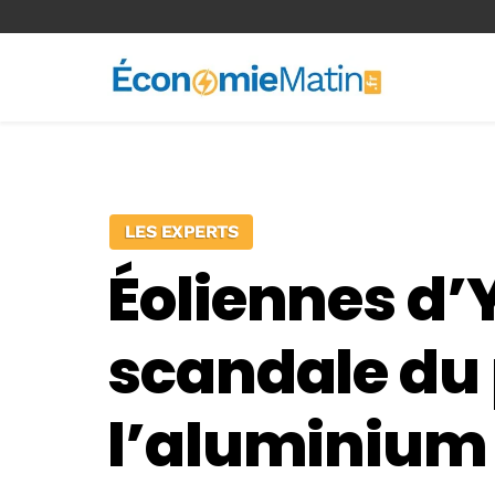
<-- Ad-inserter -->
LES EXPERTS
Éoliennes d’Y
scandale du
l’aluminium 