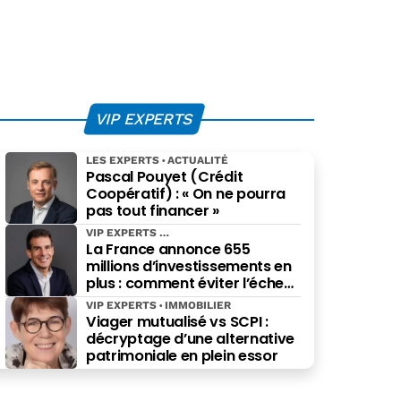
VIP EXPERTS
LES EXPERTS
ACTUALITÉ
Pascal Pouyet (Crédit
Coopératif) : « On ne pourra
pas tout financer »
VIP EXPERTS
La France annonce 655
millions d’investissements en
plus : comment éviter l’échec
des projets à grande échelle ?
VIP EXPERTS
IMMOBILIER
Viager mutualisé vs SCPI :
décryptage d’une alternative
patrimoniale en plein essor