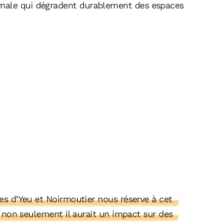
imale qui dégradent durablement des espaces
les d’Yeu et Noirmoutier nous réserve à cet
r, non seulement il aurait un impact sur des