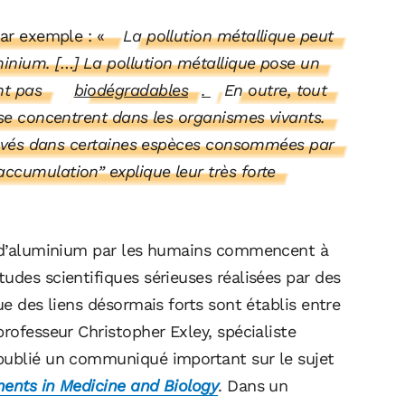
par exemple : «
La pollution métallique peut
inium. […] La pollution métallique pose un
nt pas
biodégradables
.
En outre, tout
 se concentrent dans les organismes vivants.
 élevés dans certaines espèces consommées par
ccumulation” explique leur très forte
on d’aluminium par les humains commencent à
udes scientifiques sérieuses réalisées par des
ue des liens désormais forts sont établis entre
professeur Christopher Exley, spécialiste
 publié un communiqué important sur le sujet
ments in Medicine and Biology
. Dans un