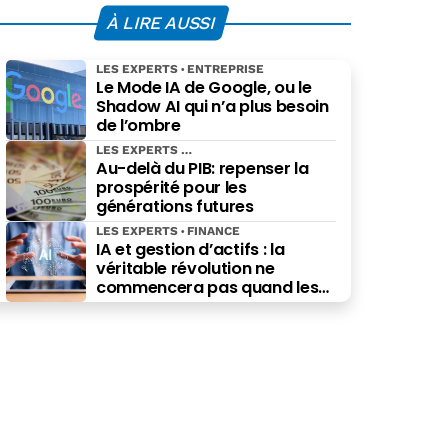
À LIRE AUSSI
LES EXPERTS
ENTREPRISE
Le Mode IA de Google, ou le
Shadow AI qui n’a plus besoin
de l’ombre
LES EXPERTS
Au-delà du PIB: repenser la
prospérité pour les
générations futures
LES EXPERTS
FINANCE
IA et gestion d’actifs : la
véritable révolution ne
commencera pas quand les
robots remplaceront les
financiers. Elle commencera
quand ils prendront les
meilleures décisions.