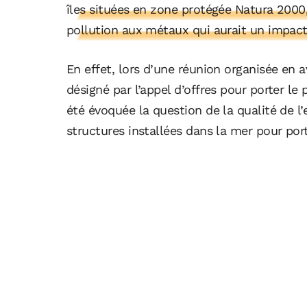
îles situées en zone protégée Natura 2000, 
pollution aux métaux qui aurait un impact 
En effet, lors d’une réunion organisée en av
désigné par l’appel d’offres pour porter le p
été évoquée la question de la qualité de l’e
structures installées dans la mer pour por