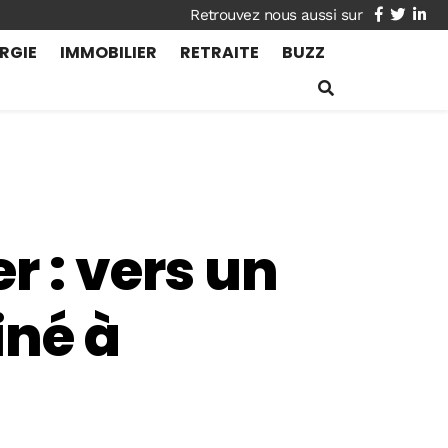
facebook
twitte
lin
RGIE
IMMOBILIER
RETRAITE
BUZZ
r : vers un
iné à