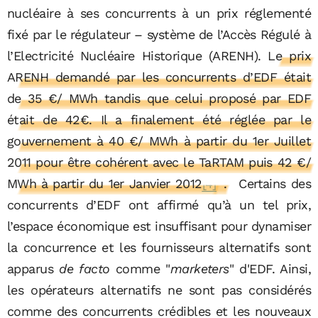
nucléaire à ses concurrents à un prix réglementé
fixé par le régulateur – système de l’Accès Régulé à
l’Electricité Nucléaire Historique (ARENH).
Le prix
ARENH demandé par les concurrents d’EDF était
de 35 €/ MWh tandis que celui proposé par EDF
était de 42€. Il a finalement été réglée par le
gouvernement à 40 €/ MWh à partir du 1er Juillet
2011 pour être cohérent avec le TaRTAM puis 42 €/
MWh à partir du 1er Janvier 2012
[4]
.
Certains des
concurrents d’EDF ont affirmé qu’à un tel prix,
l’espace économique est insuffisant pour dynamiser
la concurrence et les fournisseurs alternatifs sont
apparus
de facto
comme "
marketers
" d'EDF. Ainsi,
les opérateurs alternatifs ne sont pas considérés
comme des concurrents crédibles et les nouveaux