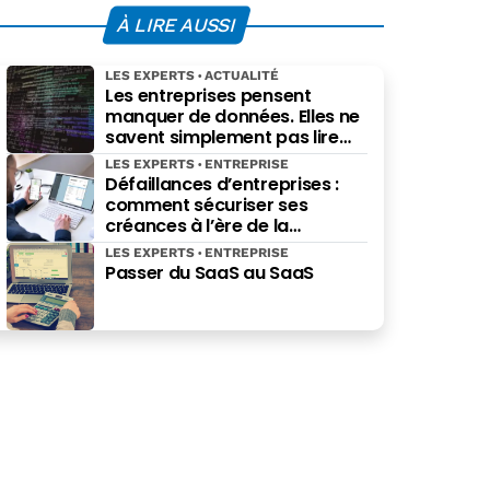
À LIRE AUSSI
LES EXPERTS
ACTUALITÉ
Les entreprises pensent
manquer de données. Elles ne
savent simplement pas lire
celles qu’elles possèdent déjà.
LES EXPERTS
ENTREPRISE
Défaillances d’entreprises :
comment sécuriser ses
créances à l’ère de la
facturation électronique ?
LES EXPERTS
ENTREPRISE
Passer du SaaS au SaaS