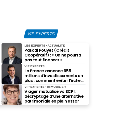
VIP EXPERTS
LES EXPERTS
ACTUALITÉ
Pascal Pouyet (Crédit
Coopératif) : « On ne pourra
pas tout financer »
VIP EXPERTS
La France annonce 655
millions d’investissements en
plus : comment éviter l’échec
des projets à grande échelle ?
VIP EXPERTS
IMMOBILIER
Viager mutualisé vs SCPI :
décryptage d’une alternative
patrimoniale en plein essor