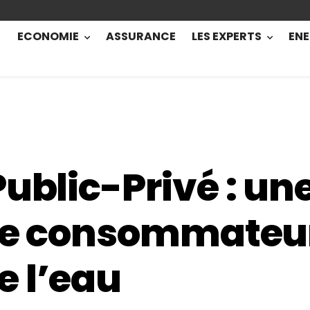
ECONOMIE
ASSURANCE
LES EXPERTS
ENE
Public-Privé : u
 le consommateu
 l’eau