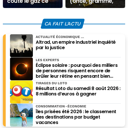
coûte le gaz ce
(once, gramme,
Vendredi 20
kilo) ce Mercredi
février 2026 ?
10 septembre
2025
CA FAIT L'ACTU
ACTUALITÉ ÉCONOMIQUE
Altrad, un empire industriel inquiété
par la justice
LES EXPERTS
Éclipse solaire : pourquoi des milliers
de personnes risquent encore de
brûler leur rétine en pensant bien
faire
TIRAGES DU LOTO
Résultat Loto du samedi 8 août 2026 :
8 millions d’euros à gagner
CONSOMMATION
ÉCONOMIE
Îles prisées été 2026 : le classement
des destinations par budget
vacances