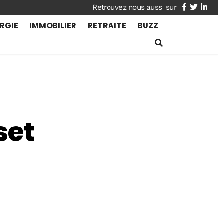
facebook
twitte
lin
RGIE
IMMOBILIER
RETRAITE
BUZZ
set