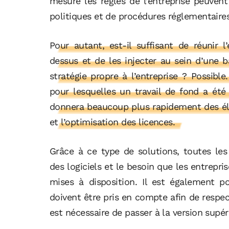
mesure les règles de l’entreprise peuvent 
politiques et de procédures réglementaires
Pour autant, est-il suffisant de réunir
dessus et de les injecter au sein d’une 
stratégie propre à l’entreprise ? Possib
pour lesquelles un travail de fond a ét
donnera beaucoup plus rapidement des é
et l’optimisation des licences.
Grâce à ce type de solutions, toutes les
des logiciels et le besoin que les entrepri
mises à disposition. Il est également po
doivent être pris en compte afin de respect
est nécessaire de passer à la version supér