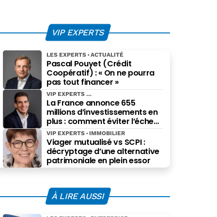
VIP EXPERTS
LES EXPERTS
ACTUALITÉ
Pascal Pouyet (Crédit
Coopératif) : « On ne pourra
pas tout financer »
VIP EXPERTS
La France annonce 655
millions d’investissements en
plus : comment éviter l’échec
des projets à grande échelle ?
VIP EXPERTS
IMMOBILIER
Viager mutualisé vs SCPI :
décryptage d’une alternative
patrimoniale en plein essor
À LIRE AUSSI