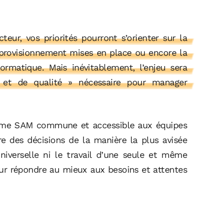
teur, vos priorités pourront s’orienter sur la
approvisionnement mises en place ou encore la
rmatique. Mais inévitablement, l’enjeu sera
se et de qualité » nécessaire pour manager
forme SAM commune et accessible aux équipes
re des décisions de la manière la plus avisée
niverselle ni le travail d’une seule et même
pour répondre au mieux aux besoins et attentes