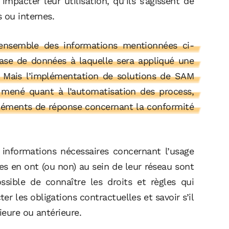
impacter leur utilisation, qu’ils s’agissent de
 ou internes.
 l’ensemble des informations mentionnées ci-
base de données à laquelle sera appliqué une
le. Mais l’implémentation de solutions de SAM
é mené quant à l’automatisation des process,
léments de réponse concernant la conformité
 informations nécessaires concernant l’usage
ses en ont (ou non) au sein de leur réseau sont
ssible de connaître les droits et règles qui
er les obligations contractuelles et savoir s’il
ieure ou antérieure.