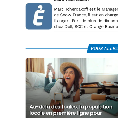
Marc Tcherdakoff est le Manager
de Snow France, il est en char
français. Fort de plus de dix anné
chez Dell, SCC et Orange Busine
VOUS ALLEZ 
Au-delà des foules: la population
locale en première ligne pour