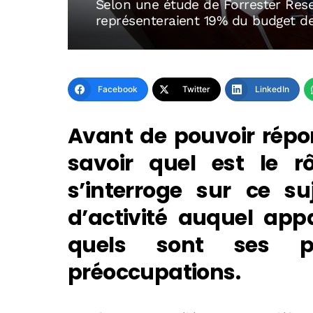
Selon une étude de Forrester Rese
représenteraient 19% du budget de
Facebook
Twitter
LinkedIn
Avant de pouvoir répon
savoir quel est le r
s’interroge sur ce su
d’activité auquel appa
quels sont ses pr
préoccupations.