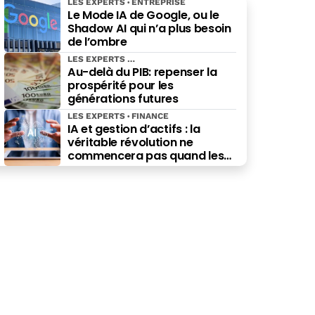
LES EXPERTS
ENTREPRISE
Le Mode IA de Google, ou le
Shadow AI qui n’a plus besoin
de l’ombre
LES EXPERTS
Au-delà du PIB: repenser la
prospérité pour les
générations futures
LES EXPERTS
FINANCE
IA et gestion d’actifs : la
véritable révolution ne
commencera pas quand les
robots remplaceront les
financiers. Elle commencera
quand ils prendront les
meilleures décisions.