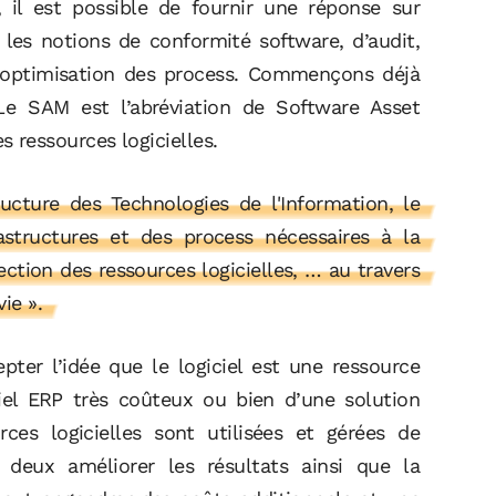
 il est possible de fournir une réponse sur
les notions de conformité software, d’audit,
d’optimisation des process. Commençons déjà
Le SAM est l’abréviation de Software Asset
ressources logicielles.
tructure des Technologies de l'Information, le
structures et des process nécessaires à la
ection des ressources logicielles, … au travers
ie ».
pter l’idée que le logiciel est une ressource
giciel ERP très coûteux ou bien d’une solution
rces logicielles sont utilisées et gérées de
s deux améliorer les résultats ainsi que la