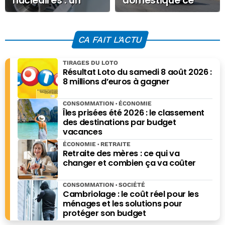
nucléaires : un
domestique ce
chantier
Mardi 16
titanesque à Penly
septembre 2025
pour deux
CA FAIT L'ACTU
réacteurs
nucléaires EPR2
TIRAGES DU LOTO
Résultat Loto du samedi 8 août 2026 :
8 millions d’euros à gagner
CONSOMMATION
ÉCONOMIE
Îles prisées été 2026 : le classement
des destinations par budget
vacances
ÉCONOMIE
RETRAITE
Retraite des mères : ce qui va
changer et combien ça va coûter
CONSOMMATION
SOCIÉTÉ
Cambriolage : le coût réel pour les
ménages et les solutions pour
protéger son budget