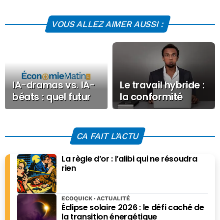
VOUS ALLEZ AIMER AUSSI :
IA-dramas vs. IA-
Le travail hybride :
béats : quel futur
la conformité
pour la com ?
financière doit
enfin devenir
mobile
CA FAIT L'ACTU
La règle d’or : l’alibi qui ne résoudra
rien
ECOQUICK
ACTUALITÉ
Éclipse solaire 2026 : le défi caché de
la transition énergétique