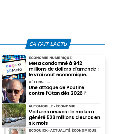
CA FAIT L'ACTU
ÉCONOMIE NUMÉRIQUE
Meta condamné à 942
millions de dollars d’amende :
le vrai coût économique
imposé par le Nouveau-
DÉFENSE
Mexique
Une attaque de Poutine
contre l’Otan dès 2026 ?
AUTOMOBILE
ÉCONOMIE
Voitures neuves : le malus a
généré 523 millions d’euros en
six mois
ECOQUICK
ACTUALITÉ ÉCONOMIQUE