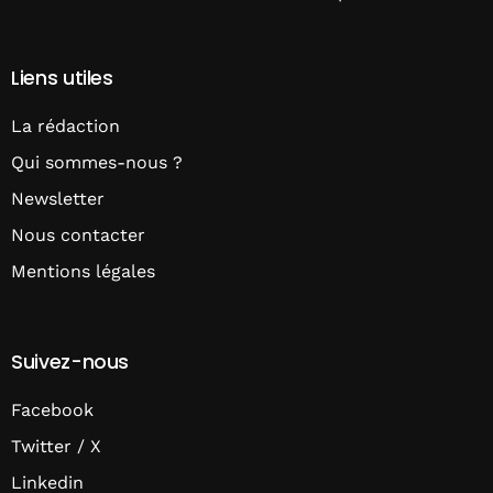
Liens utiles
La rédaction
Qui sommes-nous ?
Newsletter
Nous contacter
Mentions légales
Suivez-nous
Facebook
Twitter / X
Linkedin