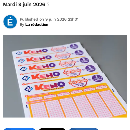
Mardi 9 juin 2026
?
Published on 9 juin 2026 23h01
By
La rédaction