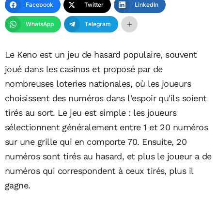
Facebook
Twitter
LinkedIn
WhatsApp
Telegram
Le Keno est un jeu de hasard populaire, souvent
joué dans les casinos et proposé par de
nombreuses loteries nationales, où les joueurs
choisissent des numéros dans l'espoir qu'ils soient
tirés au sort. Le jeu est simple : les joueurs
sélectionnent généralement entre 1 et 20 numéros
sur une grille qui en comporte 70. Ensuite, 20
numéros sont tirés au hasard, et plus le joueur a de
numéros qui correspondent à ceux tirés, plus il
gagne.