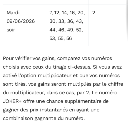
Mardi
7, 12, 14, 16, 20,
2
09/06/2026
30, 33, 36, 43,
soir
44, 46, 49, 52,
53, 55, 56
Pour vérifier vos gains, comparez vos numéros
choisis avec ceux du tirage ci-dessus. Si vous avez
activé l'option multiplicateur et que vos numéros
sont tirés, vos gains seront multipliés par le chiffre
du multiplicateur, dans ce cas, par 2. Le numéro
JOKER+ offre une chance supplémentaire de
gagner des prix instantanés en ayant une
combinaison gagnante du numéro.