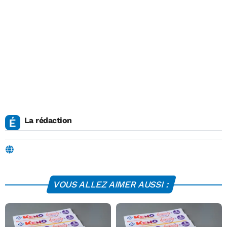
La rédaction
VOUS ALLEZ AIMER AUSSI :