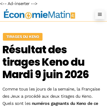
<-- Ad-inserter -->
TIRAGES DU KENO
Résultat des
tirages Keno du
Mardi 9 juin 2026
Comme tous les jours de la semaine, la Française
des Jeux a procédé aux deux tirages du Keno.
Quels sont les
numéros gagnants du Keno de ce