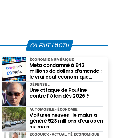
CA FAIT L'ACTU
ÉCONOMIE NUMÉRIQUE
Meta condamné à 942
millions de dollars d’amende :
le vrai coût économique
imposé par le Nouveau-
DÉFENSE
Mexique
Une attaque de Poutine
contre l’Otan dès 2026 ?
AUTOMOBILE
ÉCONOMIE
Voitures neuves : le malus a
généré 523 millions d’euros en
six mois
ECOQUICK
ACTUALITÉ ÉCONOMIQUE