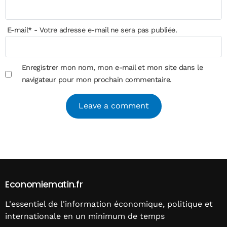
E-mail
*
- Votre adresse e-mail ne sera pas publiée.
Enregistrer mon nom, mon e-mail et mon site dans le
navigateur pour mon prochain commentaire.
Alternative:
Economiematin.fr
L'essentiel de l'information économique, politique et
internationale en un minimum de temps