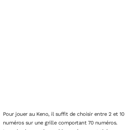
Pour jouer au Keno, il suffit de choisir entre 2 et 10
numéros sur une grille comportant 70 numéros.