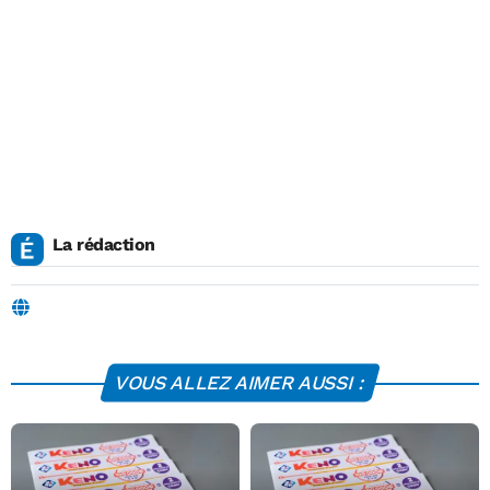
La rédaction
VOUS ALLEZ AIMER AUSSI :