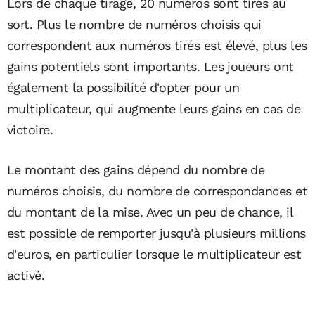
Lors de chaque tirage, 20 numéros sont tirés au
sort. Plus le nombre de numéros choisis qui
correspondent aux numéros tirés est élevé, plus les
gains potentiels sont importants. Les joueurs ont
également la possibilité d'opter pour un
multiplicateur, qui augmente leurs gains en cas de
victoire.
Le montant des gains dépend du nombre de
numéros choisis, du nombre de correspondances et
du montant de la mise. Avec un peu de chance, il
est possible de remporter jusqu'à plusieurs millions
d'euros, en particulier lorsque le multiplicateur est
activé.