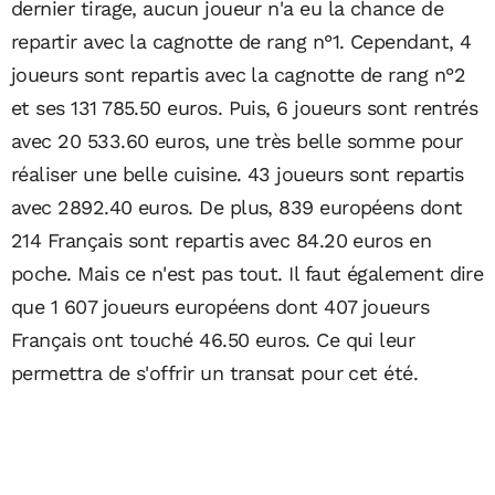
dernier tirage, aucun joueur n'a eu la chance de
repartir avec la cagnotte de rang n°1. Cependant, 4
joueurs sont repartis avec la cagnotte de rang n°2
et ses 131 785.50 euros. Puis, 6 joueurs sont rentrés
avec 20 533.60 euros, une très belle somme pour
réaliser une belle cuisine. 43 joueurs sont repartis
avec 2892.40 euros. De plus, 839 européens dont
214 Français sont repartis avec 84.20 euros en
poche. Mais ce n'est pas tout. Il faut également dire
que 1 607 joueurs européens dont 407 joueurs
Français ont touché 46.50 euros. Ce qui leur
permettra de s'offrir un transat pour cet été.