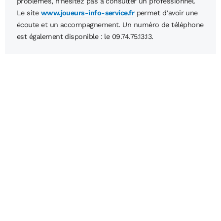
problèmes, n’hésitez pas à consulter un professionnel.
Le site
www.joueurs-info-service.fr
permet d’avoir une
écoute et un accompagnement. Un numéro de téléphone
est également disponible : le 09.74.75.13.13.