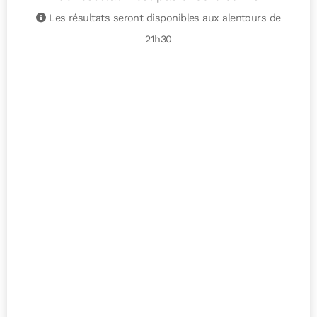
Les résultats seront disponibles aux alentours de
21h30