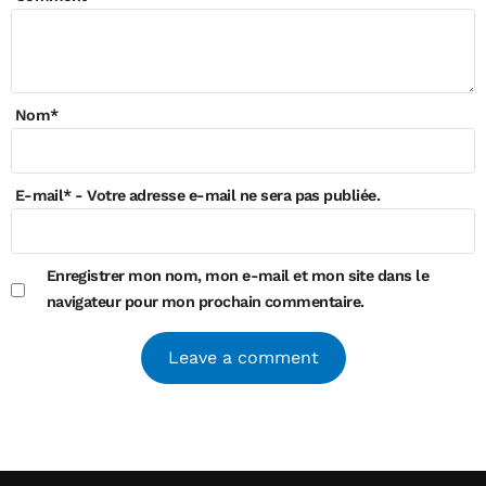
Nom
*
E-mail
*
- Votre adresse e-mail ne sera pas publiée.
Enregistrer mon nom, mon e-mail et mon site dans le
navigateur pour mon prochain commentaire.
Alternative: