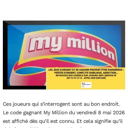
Ces joueurs qui s’interrogent sont au bon endroit.
Le code gagnant My Million du vendredi 8 mai 2026
est affiché dès qu’il est connu. Et cela signifie qu’il