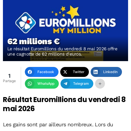
62 millions €
Le résultat Euromillions du vendredi 8 mai 2026 offre
une cagnotte de 62 millions d'euros.
Facebook
Twitter
LinkedIn
1
Partage
WhatsApp
Telegram
Résultat Euromillions du vendredi 8
mai 2026
Les gains sont par ailleurs nombreux. Lors du