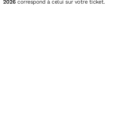
2026
correspond à celui sur votre ticket.