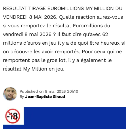
RESULTAT TIRAGE EUROMILLIONS MY MILLION DU
VENDREDI 8 MAI 2026. Quelle réaction aurez-vous
si vous remportez le résultat Euromillions du
vendredi 8 mai 2026 ? Il faut dire qu’avec 62
millions d’euros en jeu il y a de quoi être heureux si
on découvre les avoir remportés. Pour ceux qui ne
remportent pas le gros lot, il y a également le
résultat My Million en jeu.
Published on 8 mai 2026 20h10
By
Jean-Baptiste Giraud