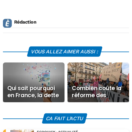
Rédaction
VOUS ALLEZ AIMER AUSSI :
Qui sait pourquoi
Combien coûte la
en France, la dette
réforme des
augmente de 140
retraites et que
millions d’euros
coûterait sa
par jour ?
suspension ?
CA FAIT L'ACTU