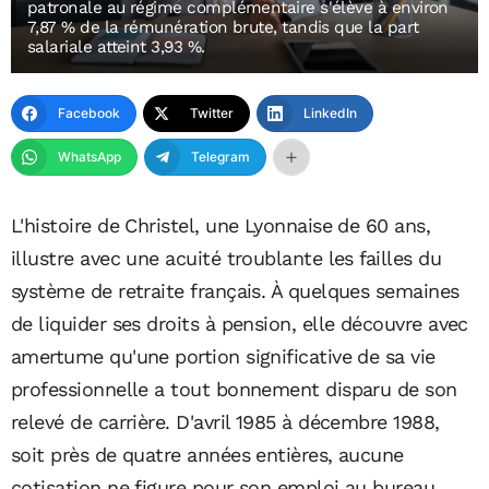
patronale au régime complémentaire s'élève à environ
7,87 % de la rémunération brute, tandis que la part
salariale atteint 3,93 %.
Facebook
Twitter
LinkedIn
WhatsApp
Telegram
L'histoire de Christel, une Lyonnaise de 60 ans,
illustre avec une acuité troublante les failles du
système de retraite français. À quelques semaines
de liquider ses droits à pension, elle découvre avec
amertume qu'une portion significative de sa vie
professionnelle a tout bonnement disparu de son
relevé de carrière. D'avril 1985 à décembre 1988,
soit près de quatre années entières, aucune
cotisation ne figure pour son emploi au bureau