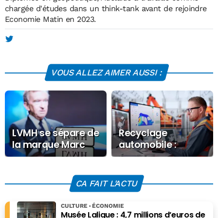
chargée d'études dans un think-tank avant de rejoindre
Economie Matin en 2023.
VOUS ALLEZ AIMER AUSSI :
LVMH se sépare de
Recyclage
la marque Marc
automobile :
Jacobs
l’Europe impose
une nouvelle
norme aux
CA FAIT L'ACTU
constructeurs
CULTURE
ÉCONOMIE
Musée Lalique : 4,7 millions d’euros de