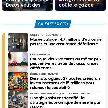
Bezos veut des
coûte le gaz ce
datacenters dans
Mardi 10 février
l’espace ?
2026 ?
CA FAIT L'ACTU
CULTURE
ÉCONOMIE
Musée Lalique : 4,7 millions d’euros de
pertes et une assurance défaillante
LES EXPERTS
Pourquoi deux voitures au même prix
peuvent-elles avoir des assurances
différentes ?
ÉCONOMIE
SANTÉ
Dermatologues : 27 postes créés, un
investissement de 15 millions pour
relancer la spécialité
ÉCONOMIE NUMÉRIQUE
TECHNOLOGIES
Google Assistant sacrifié : la
stratégie économique derrière le pari
Gemini