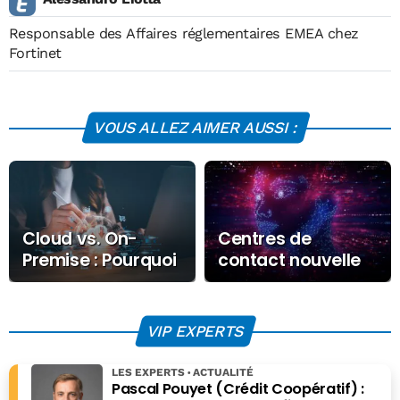
Responsable des Affaires réglementaires EMEA chez
Fortinet
VOUS ALLEZ AIMER AUSSI :
Cloud vs. On-
Centres de
Premise : Pourquoi
contact nouvelle
les institutions
génération :
financières
comment l’IA
migrent vers le
transforme
VIP EXPERTS
cloud
l’expérience client
LES EXPERTS
ACTUALITÉ
Pascal Pouyet (Crédit Coopératif) :