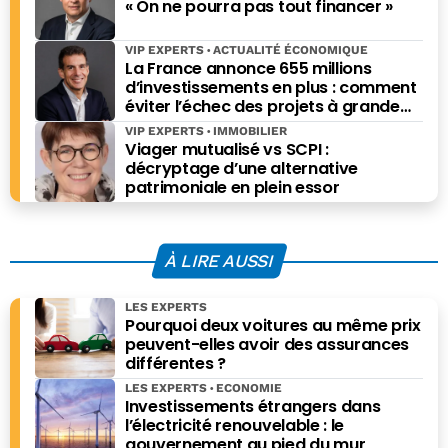
« On ne pourra pas tout financer »
VIP EXPERTS
ACTUALITÉ ÉCONOMIQUE
La France annonce 655 millions
d’investissements en plus : comment
éviter l’échec des projets à grande
échelle ?
VIP EXPERTS
IMMOBILIER
Viager mutualisé vs SCPI :
décryptage d’une alternative
patrimoniale en plein essor
À LIRE AUSSI
LES EXPERTS
Pourquoi deux voitures au même prix
peuvent-elles avoir des assurances
différentes ?
LES EXPERTS
ECONOMIE
Investissements étrangers dans
l’électricité renouvelable : le
gouvernement au pied du mur