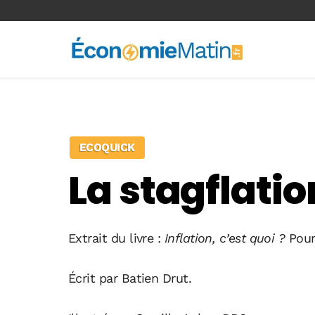
<-- Ad-inserter -->
ECOQUICK
La stagflatio
Extrait du livre :
Inflation, c’est quoi ?
Pour
Écrit par Batien Drut.