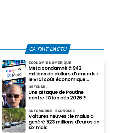
CA FAIT L'ACTU
ÉCONOMIE NUMÉRIQUE
Meta condamné à 942
millions de dollars d’amende :
le vrai coût économique
imposé par le Nouveau-
DÉFENSE
Mexique
Une attaque de Poutine
contre l’Otan dès 2026 ?
AUTOMOBILE
ÉCONOMIE
Voitures neuves : le malus a
généré 523 millions d’euros en
six mois