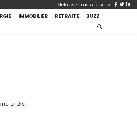
facebook
twitte
lin
RGIE
IMMOBILIER
RETRAITE
BUZZ
omprendre.