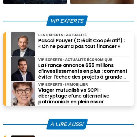
bases de données
sur une révolution
sécurisées et
déjà là
fiables sont
VIP EXPERTS
essentielles pour
les banques
LES EXPERTS
ACTUALITÉ
françaises
Pascal Pouyet (Crédit Coopératif) :
« On ne pourra pas tout financer »
VIP EXPERTS
ACTUALITÉ ÉCONOMIQUE
La France annonce 655 millions
d’investissements en plus : comment
éviter l’échec des projets à grande
échelle ?
VIP EXPERTS
IMMOBILIER
Viager mutualisé vs SCPI :
décryptage d’une alternative
patrimoniale en plein essor
À LIRE AUSSI