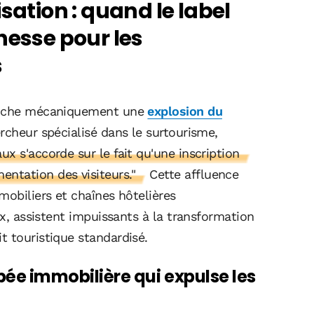
sation : quand le label
hesse pour les
s
lenche mécaniquement une
explosion du
ercheur spécialisé dans le surtourisme,
x s'accorde sur le fait qu'une inscription
ntation des visiteurs."
Cette affluence
mobiliers et chaînes hôtelières
ux, assistent impuissants à la transformation
t touristique standardisé.
mbée immobilière qui expulse les