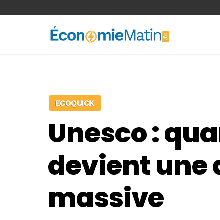
<-- Ad-inserter -->
ECOQUICK
Unesco : quan
devient une 
massive