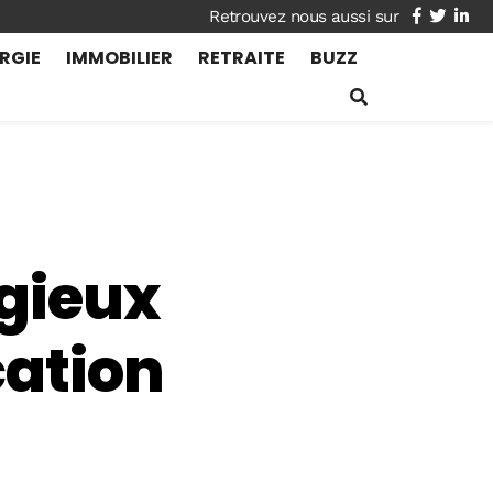
facebook
twitte
lin
RGIE
IMMOBILIER
RETRAITE
BUZZ
igieux
cation