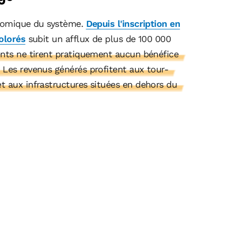
onomique du système.
Depuis l'inscription en
olorés
subit un afflux de plus de 100 000
nts ne tirent pratiquement aucun bénéfice
 Les revenus générés profitent aux tour-
t aux infrastructures situées en dehors du