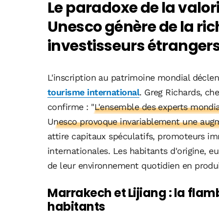
Le paradoxe de la valori
Unesco génère de la ric
investisseurs étranger
L'inscription au patrimoine mondial déc
tourisme international
. Greg Richards, ch
confirme
: "L'ensemble des experts mondiau
Unesco provoque invariablement une augme
attire capitaux spéculatifs, promoteurs im
internationales. Les habitants d'origine, e
de leur environnement quotidien en produi
Marrakech et Lijiang : la fla
habitants