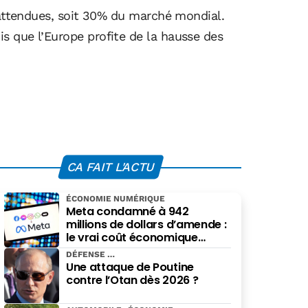
s attendues, soit 30% du marché mondial.
s que l’Europe profite de la hausse des
CA FAIT L'ACTU
ÉCONOMIE NUMÉRIQUE
Meta condamné à 942
millions de dollars d’amende :
le vrai coût économique
imposé par le Nouveau-
DÉFENSE
Mexique
Une attaque de Poutine
contre l’Otan dès 2026 ?