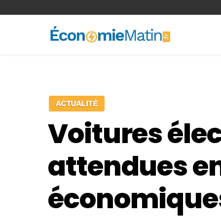
<-- Ad-inserter -->
ACTUALITÉ
Voitures élec
attendues en
économique