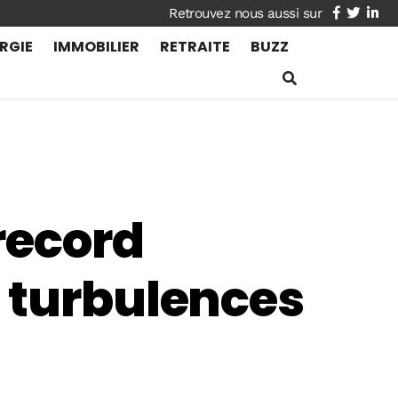
facebook
twitte
lin
RGIE
IMMOBILIER
RETRAITE
BUZZ
 record
 turbulences