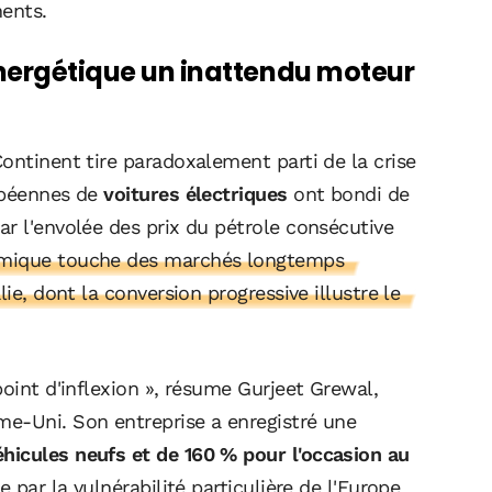
nents.
 énergétique un inattendu moteur
ontinent tire paradoxalement parti de la crise
ropéennes de
voitures électriques
ont bondi de
r l'envolée des prix du pétrole consécutive
mique touche des marchés longtemps
ie, dont la conversion progressive illustre le
point d'inflexion », résume Gurjeet Grewal,
e-Uni. Son entreprise a enregistré une
hicules neufs et de 160 % pour l'occasion au
 par la vulnérabilité particulière de l'Europe