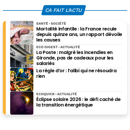
production de
batteries en
CA FAIT L'ACTU
France malgré
l’incertitude sur
SANTÉ
SOCIÉTÉ
leur avenir
Mortalité infantile : la France recule
depuis quinze ans, un rapport dévoile
les causes
ECO DIGEST
ACTUALITÉ
La Poste : malgré les incendies en
Gironde, pas de cadeaux pour les
salariés
La règle d’or : l’alibi qui ne résoudra
rien
ECOQUICK
ACTUALITÉ
Éclipse solaire 2026 : le défi caché de
la transition énergétique