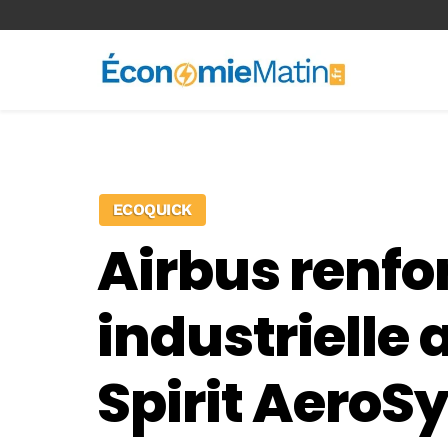
<-- Ad-inserter -->
ECOQUICK
Airbus renfo
industrielle 
Spirit AeroS