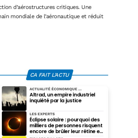
ction d’aérostructures critiques. Une
hain mondiale de l’aéronautique et réduit
CA FAIT L'ACTU
ACTUALITÉ ÉCONOMIQUE
Altrad, un empire industriel
inquiété par la justice
LES EXPERTS
Éclipse solaire : pourquoi des
milliers de personnes risquent
encore de brûler leur rétine en
pensant bien faire