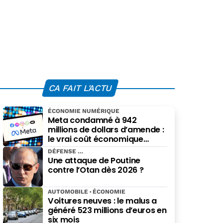
CA FAIT L'ACTU
ÉCONOMIE NUMÉRIQUE
Meta condamné à 942
millions de dollars d’amende :
le vrai coût économique
imposé par le Nouveau-
DÉFENSE
Mexique
Une attaque de Poutine
contre l’Otan dès 2026 ?
AUTOMOBILE
ÉCONOMIE
Voitures neuves : le malus a
généré 523 millions d’euros en
six mois