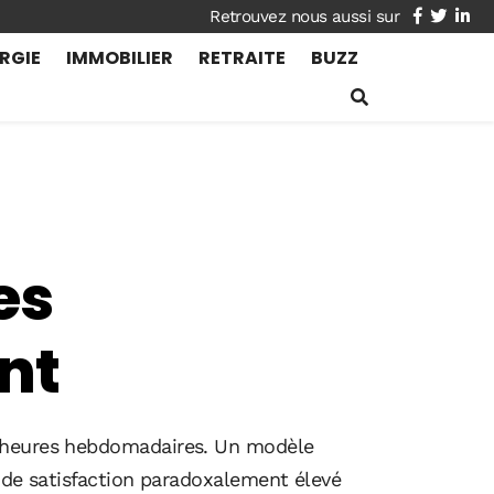
facebook
twitte
lin
RGIE
IMMOBILIER
RETRAITE
BUZZ
es
nt
5 heures hebdomadaires. Un modèle
x de satisfaction paradoxalement élevé