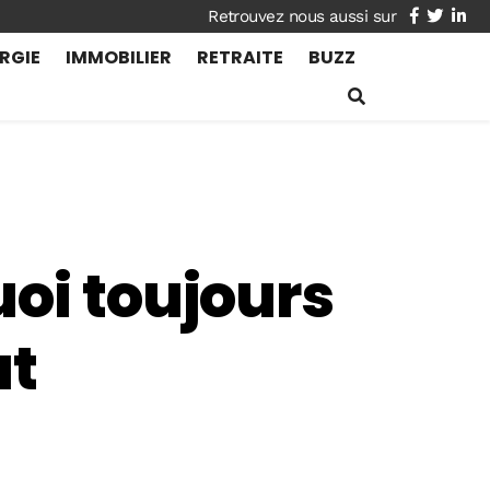
facebook
twitte
lin
RGIE
IMMOBILIER
RETRAITE
BUZZ
uoi toujours
ut