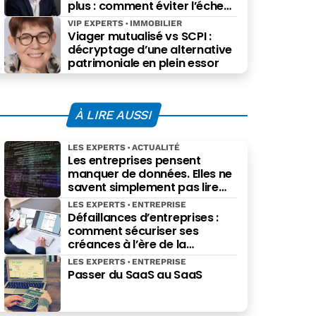
plus : comment éviter l’échec
des projets à grande échelle ?
VIP EXPERTS
IMMOBILIER
Viager mutualisé vs SCPI :
décryptage d’une alternative
patrimoniale en plein essor
À LIRE AUSSI
LES EXPERTS
ACTUALITÉ
Les entreprises pensent
manquer de données. Elles ne
savent simplement pas lire
celles qu’elles possèdent déjà.
LES EXPERTS
ENTREPRISE
Défaillances d’entreprises :
comment sécuriser ses
créances à l’ère de la
facturation électronique ?
LES EXPERTS
ENTREPRISE
Passer du SaaS au SaaS