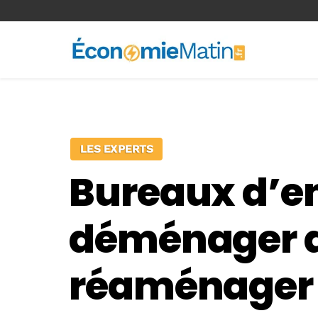
<-- Ad-inserter -->
LES EXPERTS
Bureaux d’en
déménager al
réaménager 