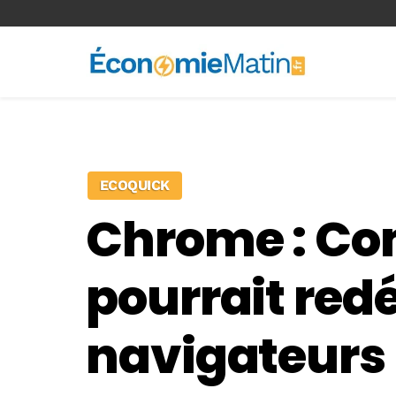
<-- Ad-inserter -->
ECOQUICK
Chrome : Co
pourrait redé
navigateurs