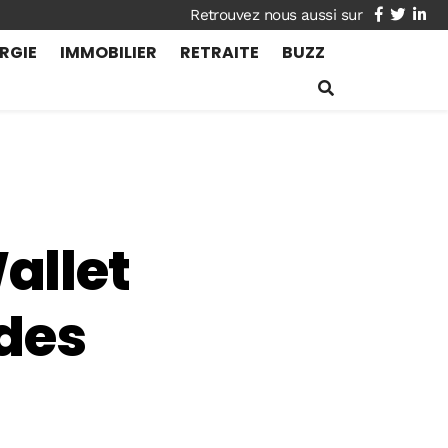
facebook
twitte
lin
RGIE
IMMOBILIER
RETRAITE
BUZZ
allet
 des