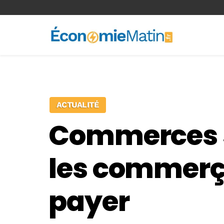
<-- Ad-inserter -->
ACTUALITÉ
Commerces sa
les commerça
payer