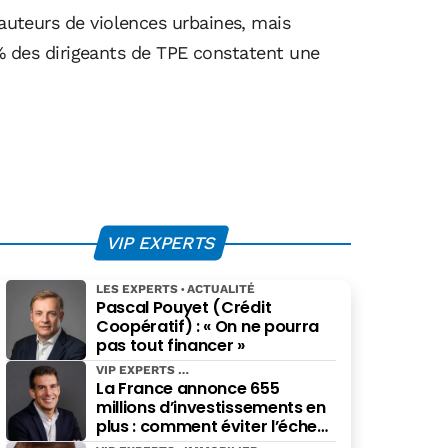
 auteurs de violences urbaines, mais
 des dirigeants de TPE constatent une
VIP EXPERTS
LES EXPERTS
ACTUALITÉ
Pascal Pouyet (Crédit
Coopératif) : « On ne pourra
pas tout financer »
VIP EXPERTS
La France annonce 655
millions d’investissements en
plus : comment éviter l’échec
des projets à grande échelle ?