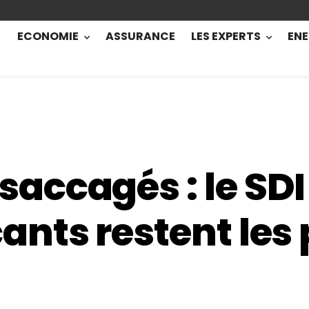
ECONOMIE
ASSURANCE
LES EXPERTS
ENE
ccagés : le SDI
nts restent les 