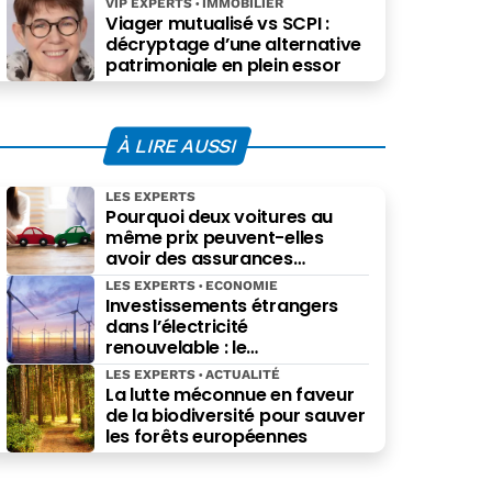
VIP EXPERTS
IMMOBILIER
Viager mutualisé vs SCPI :
décryptage d’une alternative
patrimoniale en plein essor
À LIRE AUSSI
LES EXPERTS
Pourquoi deux voitures au
même prix peuvent-elles
avoir des assurances
différentes ?
LES EXPERTS
ECONOMIE
Investissements étrangers
dans l’électricité
renouvelable : le
gouvernement au pied du
LES EXPERTS
ACTUALITÉ
mur
La lutte méconnue en faveur
de la biodiversité pour sauver
les forêts européennes