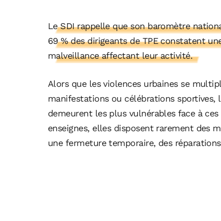
Le SDI rappelle que son baromètre nationa
69 % des dirigeants de TPE constatent une 
malveillance affectant leur activité.
Alors que les violences urbaines se multip
manifestations ou célébrations sportives, l
demeurent les plus vulnérables face à ce
enseignes, elles disposent rarement des m
une fermeture temporaire, des réparations 