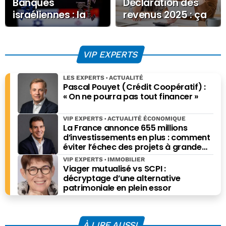
Banques
Déclaration des
israéliennes : la
revenus 2025 : ça
rupture bancaire
commence
qui menace
aujourd’hui !
l’économie
VIP EXPERTS
palestinienne
LES EXPERTS
ACTUALITÉ
Pascal Pouyet (Crédit Coopératif) :
« On ne pourra pas tout financer »
VIP EXPERTS
ACTUALITÉ ÉCONOMIQUE
La France annonce 655 millions
d’investissements en plus : comment
éviter l’échec des projets à grande
échelle ?
VIP EXPERTS
IMMOBILIER
Viager mutualisé vs SCPI :
décryptage d’une alternative
patrimoniale en plein essor
À LIRE AUSSI