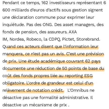
Pendant ce temps, 162 investisseurs représentant 6
600 milliards d’euros d’actifs sous gestion signent
une déclaration commune pour exprimer leur
inquiétude. Pas des ONG. Des asset managers, des
fonds de pension, des assureurs. AXA
IM, Nordea, Robeco, la CDPQ, Pictet, Storebrand.
Quand ces acteurs disent que l’information leur
manquera, ce n’est pas un avis. C’est une prévision
de prix. Une étude académique couvrant 62 pays
documente une réduction de 50 points de base du
coût des fonds propres liée au reporting ESG
obligatoire. L'ordre de grandeur est celui d'un
relèvement de notation crédit.
L'Omnibus ne
désactive pas une formalité administrative. Il
désactive un mécanisme de prix .