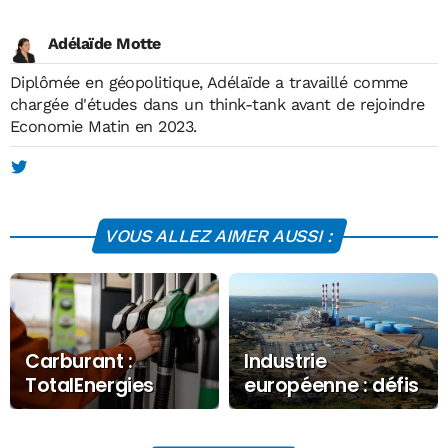
Adélaïde Motte
Diplômée en géopolitique, Adélaïde a travaillé comme
chargée d'études dans un think-tank avant de rejoindre
Economie Matin en 2023.
VOUS ALLEZ AIMER AUSSI :
Carburant :
Industrie
TotalEnergies
européenne : défis
garde son
et opportunités
plafonnement à la
pour relocaliser la