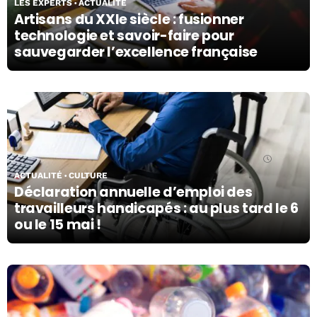
LES EXPERTS
ACTUALITÉ
Artisans du XXIe siècle : fusionner
technologie et savoir-faire pour
sauvegarder l’excellence française
02/05/24
ACTUALITÉ
CULTURE
Déclaration annuelle d’emploi des
travailleurs handicapés : au plus tard le 6
ou le 15 mai !