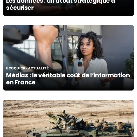
Les données : un atout stratégique à
sécuriser
05/04/24
ECOQUICK
ACTUALITÉ
Médias : le véritable coût de l’information
en France
05/04/24