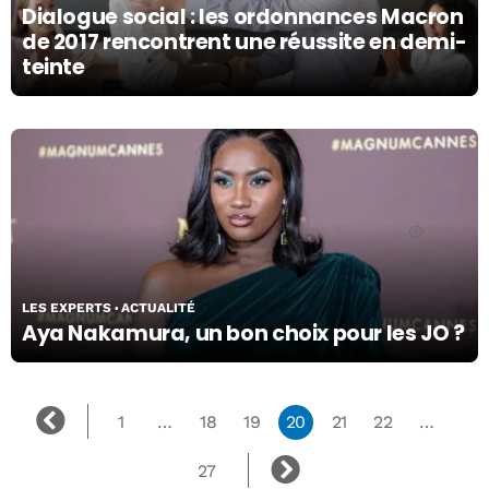
Dialogue social : les ordonnances Macron
de 2017 rencontrent une réussite en demi-
teinte
21/03/24
LES EXPERTS
ACTUALITÉ
Aya Nakamura, un bon choix pour les JO ?
1
…
18
19
20
21
22
…
27