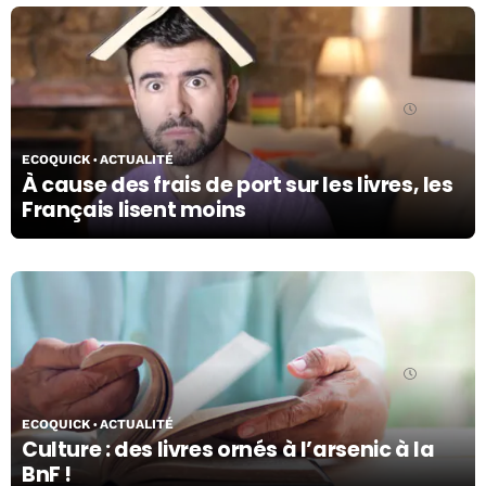
29/04/24
ECOQUICK
ACTUALITÉ
À cause des frais de port sur les livres, les
Français lisent moins
25/04/24
ECOQUICK
ACTUALITÉ
Culture : des livres ornés à l’arsenic à la
BnF !