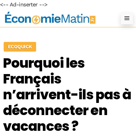
<-- Ad-inserter -->
ECOQUICK
Pourquoi les
Français
n’arrivent-ils pas à
déconnecter en
vacances ?