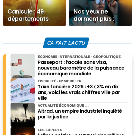
Canicule : 49
Nos yeux ne
départements
dorment plus :
français entrent
pourquoi
en vigilance jaune
l’épidémie
silencieuse des
CA FAIT L'ACTU
troubles du
sommeil
ÉCONOMIE INTERNATIONALE
GÉOPOLITIQUE
commence aussi
Passeport : l’accès sans visa,
nouveau baromètre de la puissance
dans le regard
économique mondiale
FISCALITÉ
IMMOBILIER
Taxe foncière 2026 : +37,3% en dix
ans, voici les vrais chiffres ville par
ville
ACTUALITÉ ÉCONOMIQUE
Altrad, un empire industriel inquiété
par la justice
LES EXPERTS