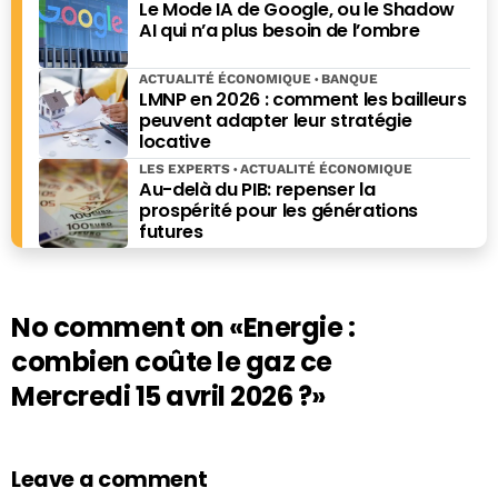
Le Mode IA de Google, ou le Shadow
septembre 2021. Jean-Baptiste Giraud est également
AI qui n’a plus besoin de l’ombre
l'auteur de nombreux ouvrages, dont « Dernière crise
avant l’Apocalypse », paru chez Ring en 2021, mais aussi
ACTUALITÉ ÉCONOMIQUE
BANQUE
de "Combien ça coute, combien ça rapporte" (Eyrolles),
LMNP en 2026 : comment les bailleurs
"Les grands esprits ont toujours tort", "Pourquoi les
peuvent adapter leur stratégie
rayures ont-elles des zèbres", "Pourquoi les bois ont-ils
locative
des cerfs", "Histoires bêtes" (Editions du Moment) ou
LES EXPERTS
ACTUALITÉ ÉCONOMIQUE
encore du " Guide des bécébranchés" (L'Archipel).
Au-delà du PIB: repenser la
prospérité pour les générations
futures
No comment on
«Energie :
combien coûte le gaz ce
Mercredi 15 avril 2026 ?»
Leave a comment