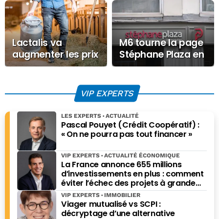
Lactalis va
M6 tourne la page
augmenter les prix
Stéphane Plaza en
des produits
quittant le réseau
laitiers
d’agences
VIP EXPERTS
LES EXPERTS
ACTUALITÉ
Pascal Pouyet (Crédit Coopératif) :
« On ne pourra pas tout financer »
VIP EXPERTS
ACTUALITÉ ÉCONOMIQUE
La France annonce 655 millions
d’investissements en plus : comment
éviter l’échec des projets à grande
échelle ?
VIP EXPERTS
IMMOBILIER
Viager mutualisé vs SCPI :
décryptage d’une alternative