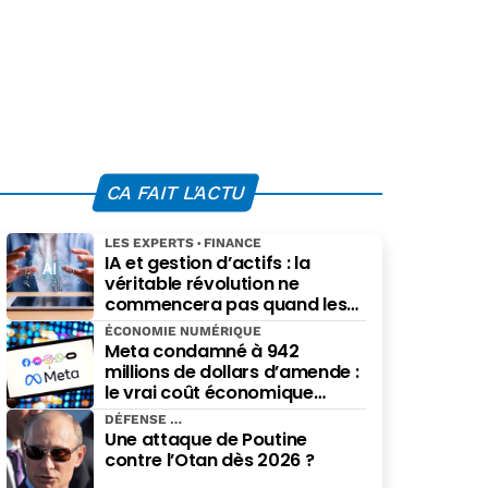
CA FAIT L'ACTU
LES EXPERTS
FINANCE
IA et gestion d’actifs : la
véritable révolution ne
commencera pas quand les
robots remplaceront les
ÉCONOMIE NUMÉRIQUE
financiers. Elle commencera
Meta condamné à 942
quand ils prendront les
millions de dollars d’amende :
meilleures décisions.
le vrai coût économique
imposé par le Nouveau-
DÉFENSE
Mexique
Une attaque de Poutine
contre l’Otan dès 2026 ?